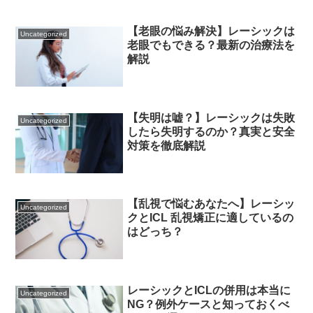
【老眼の悩み解決】レーシックは
Uncategorized
老眼でもできる？最新の治療法を
解説
【失明は嘘？】レーシックは失敗
Uncategorized
したら失明するのか？真実と安全
対策を徹底解説
【乱視で悩むあなたへ】レーシッ
Uncategorized
クとICL 乱視矯正に適しているの
はどっち？
レーシックとICLの併用は本当に
Uncategorized
NG？例外ケースと知っておくべ