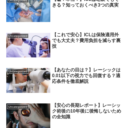
Uncategorized
きる？知っておくべき3つの真実
【これで安心】ICLは保険適用外
Uncategorized
でも大丈夫？費用負担を減らす裏
技
【あなたの目は？】レーシックは
Uncategorized
0.01以下の視力でも回復する？適
応条件を徹底解説
【安心の長期レポート】レーシッ
Uncategorized
ク術後の10年後に後悔しないため
の全知識