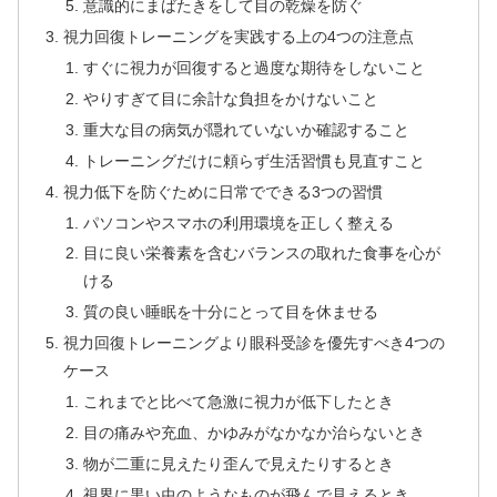
意識的にまばたきをして目の乾燥を防ぐ
視力回復トレーニングを実践する上の4つの注意点
すぐに視力が回復すると過度な期待をしないこと
やりすぎて目に余計な負担をかけないこと
重大な目の病気が隠れていないか確認すること
トレーニングだけに頼らず生活習慣も見直すこと
視力低下を防ぐために日常でできる3つの習慣
パソコンやスマホの利用環境を正しく整える
目に良い栄養素を含むバランスの取れた食事を心が
ける
質の良い睡眠を十分にとって目を休ませる
視力回復トレーニングより眼科受診を優先すべき4つの
ケース
これまでと比べて急激に視力が低下したとき
目の痛みや充血、かゆみがなかなか治らないとき
物が二重に見えたり歪んで見えたりするとき
視界に黒い虫のようなものが飛んで見えるとき