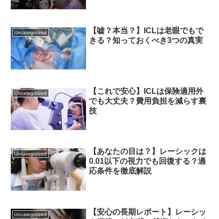
【嘘？本当？】ICLは老眼でもで
Uncategorized
きる？知っておくべき3つの真実
【これで安心】ICLは保険適用外
Uncategorized
でも大丈夫？費用負担を減らす裏
技
【あなたの目は？】レーシックは
Uncategorized
0.01以下の視力でも回復する？適
応条件を徹底解説
【安心の長期レポート】レーシッ
Uncategorized