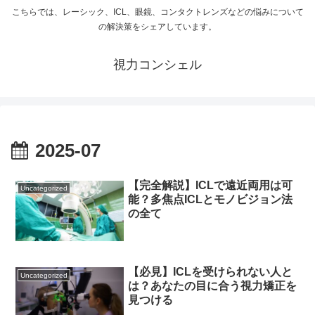
こちらでは、レーシック、ICL、眼鏡、コンタクトレンズなどの悩みについて
の解決策をシェアしています。
視力コンシェル
2025-07
【完全解説】ICLで遠近両用は可
Uncategorized
能？多焦点ICLとモノビジョン法
の全て
【必見】ICLを受けられない人と
Uncategorized
は？あなたの目に合う視力矯正を
見つける